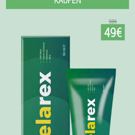
KAUFEN
98€
49€