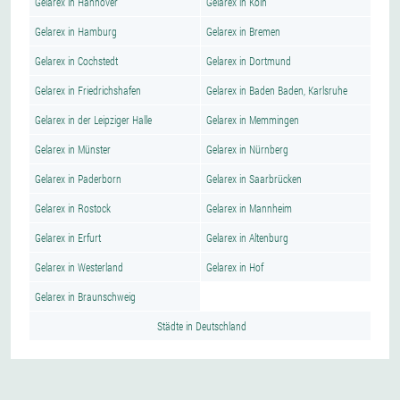
Gelarex in Hannover
Gelarex in Köln
Gelarex in Hamburg
Gelarex in Bremen
Gelarex in Cochstedt
Gelarex in Dortmund
Gelarex in Friedrichshafen
Gelarex in Baden Baden, Karlsruhe
Gelarex in der Leipziger Halle
Gelarex in Memmingen
Gelarex in Münster
Gelarex in Nürnberg
Gelarex in Paderborn
Gelarex in Saarbrücken
Gelarex in Rostock
Gelarex in Mannheim
Gelarex in Erfurt
Gelarex in Altenburg
Gelarex in Westerland
Gelarex in Hof
Gelarex in Braunschweig
Städte in Deutschland