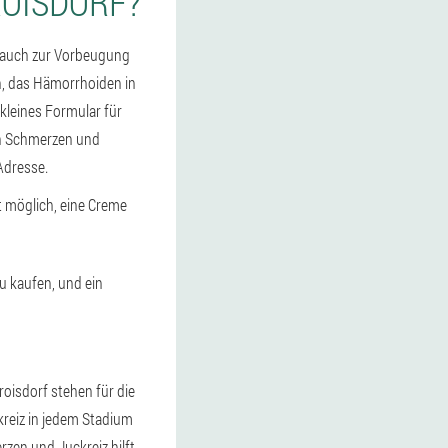
ROISDORF?
 auch zur Vorbeugung
n, das Hämorrhoiden in
 kleines Formular für
en Schmerzen und
Adresse.
st möglich, eine Creme
zu kaufen, und ein
roisdorf stehen für die
reiz in jedem Stadium
en und Juckreiz hilft