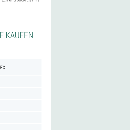
IE KAUFEN
REX