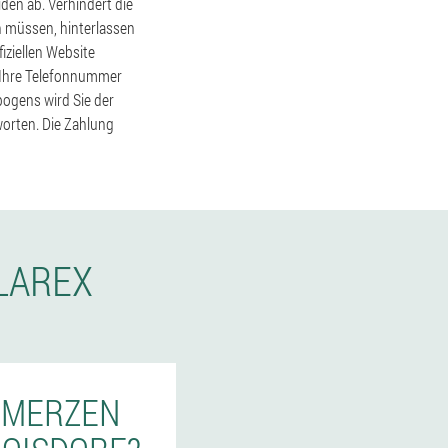
den ab. Verhindert die
 müssen, hinterlassen
iziellen Website
r Ihre Telefonnummer
bogens wird Sie der
orten. Die Zahlung
LAREX
CHMERZEN