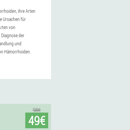
rhoiden, ihre Arten
ie Ursachen für
Arten von
 Diagnose der
handlung und
on Hämorrhoiden.
98€
49€