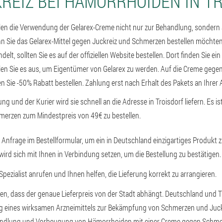
REIZ BEI HÄMORRHOIDEN IN T
en die Verwendung der Gelarex-Creme nicht nur zur Behandlung, sondern
 Sie das Gelarex-Mittel gegen Juckreiz und Schmerzen bestellen möchte
lt, sollten Sie es auf der offiziellen Website bestellen. Dort finden Sie ein
n Sie es aus, um Eigentümer von Gelarex zu werden. Auf die Creme geg
en Sie -50% Rabatt bestellen. Zahlung erst nach Erhalt des Pakets an Ihrer 
ung und der Kurier wird sie schnell an die Adresse in Troisdorf liefern. Es i
merzen zum Mindestpreis von 49€ zu bestellen.
e Anfrage im Bestellformular, um ein in Deutschland einzigartiges Produkt 
 wird sich mit Ihnen in Verbindung setzen, um die Bestellung zu bestätigen.
 Spezialist anrufen und Ihnen helfen, die Lieferung korrekt zu arrangieren.
hen, dass der genaue Lieferpreis von der Stadt abhängt. Deutschland und T
ng eines wirksamen Arzneimittels zur Bekämpfung von Schmerzen und Juck
andlung und Vorbeugung von Hämorrhoiden mit einer Creme gegen Schmerz