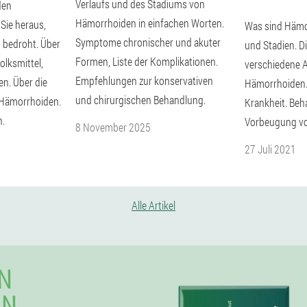
Verlaufs und des Stadiums von
den
Hämorrhoiden in einfachen Worten.
 Sie heraus,
Was sind Hämor
Symptome chronischer und akuter
s bedroht. Über
und Stadien. D
Formen, Liste der Komplikationen.
olksmittel,
verschiedene 
Empfehlungen zur konservativen
en. Über die
Hämorrhoiden.
und chirurgischen Behandlung.
 Hämorrhoiden.
Krankheit. Be
n.
Vorbeugung v
8 November 2025
27 Juli 2021
Alle Artikel
N
IN