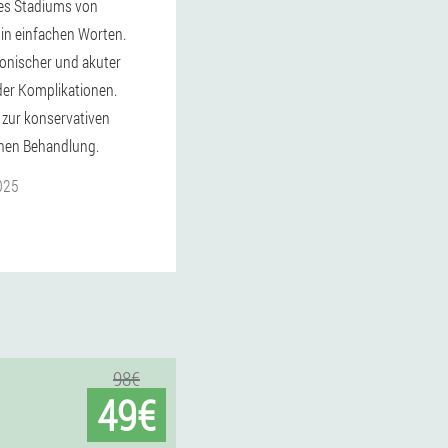
des Stadiums von
in einfachen Worten.
nischer und akuter
der Komplikationen.
zur konservativen
chen Behandlung.
025
98€
49€