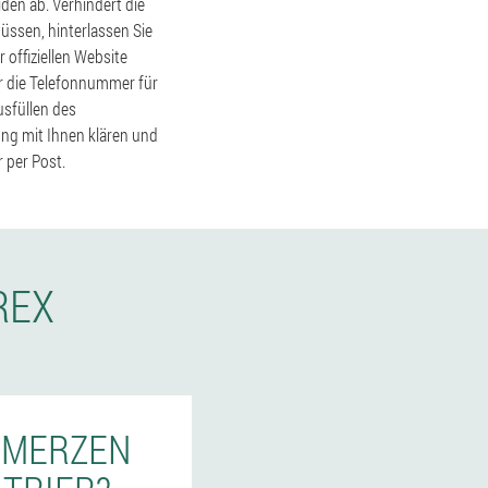
den ab. Verhindert die
üssen, hinterlassen Sie
 offiziellen Website
ar die Telefonnummer für
sfüllen des
ung mit Ihnen klären und
 per Post.
REX
CHMERZEN