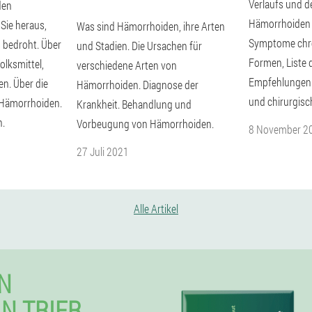
Verlaufs und 
den
Hämorrhoiden 
 Sie heraus,
Was sind Hämorrhoiden, ihre Arten
Symptome chro
s bedroht. Über
und Stadien. Die Ursachen für
Formen, Liste 
olksmittel,
verschiedene Arten von
Empfehlungen 
en. Über die
Hämorrhoiden. Diagnose der
und chirurgis
 Hämorrhoiden.
Krankheit. Behandlung und
n.
Vorbeugung von Hämorrhoiden.
8 November 2
27 Juli 2021
Alle Artikel
N
IN TRIER