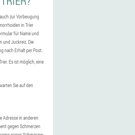
 TRIER?
 auch zur Vorbeugung
orrhoiden in Trier
 Formular für Name und
 und Juckreiz. Die
ng nach Erhalt per Post.
ier. Es ist möglich, eine
 warten Sie auf den
re Adresse in anderen
ament gegen Schmerzen
r Creme gegen Schmerzen