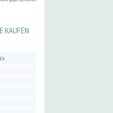
IE KAUFEN
REX