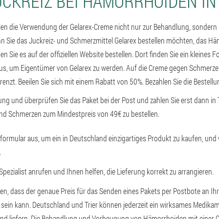
CKREIZ BEI HÄMORRHOIDEN IN
en die Verwendung der Gelarex-Creme nicht nur zur Behandlung, sondern
 Sie das Juckreiz- und Schmerzmittel Gelarex bestellen möchten, das Häm
en Sie es auf der offiziellen Website bestellen. Dort finden Sie ein kleines
aus, um Eigentümer von Gelarex zu werden. Auf die Creme gegen Schmerzen
renzt. Beeilen Sie sich mit einem Rabatt von 50%. Bezahlen Sie die Bestellu
lung und überprüfen Sie das Paket bei der Post und zahlen Sie erst dann in Tr
nd Schmerzen zum Mindestpreis von 49€ zu bestellen.
llformular aus, um ein in Deutschland einzigartiges Produkt zu kaufen, und
.
 Spezialist anrufen und Ihnen helfen, die Lieferung korrekt zu arrangieren.
ehen, dass der genaue Preis für das Senden eines Pakets per Postbote an Ih
h sein kann. Deutschland und Trier können jederzeit ein wirksames Medik
 und liefern. Die Behandlung und Vorbeugung von Hämorrhoiden mit eine