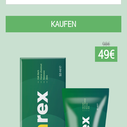
KAUFEN
98€
49€