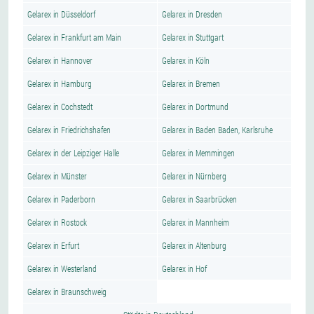
Gelarex in Düsseldorf
Gelarex in Dresden
Gelarex in Frankfurt am Main
Gelarex in Stuttgart
Gelarex in Hannover
Gelarex in Köln
Gelarex in Hamburg
Gelarex in Bremen
Gelarex in Cochstedt
Gelarex in Dortmund
Gelarex in Friedrichshafen
Gelarex in Baden Baden, Karlsruhe
Gelarex in der Leipziger Halle
Gelarex in Memmingen
Gelarex in Münster
Gelarex in Nürnberg
Gelarex in Paderborn
Gelarex in Saarbrücken
Gelarex in Rostock
Gelarex in Mannheim
Gelarex in Erfurt
Gelarex in Altenburg
Gelarex in Westerland
Gelarex in Hof
Gelarex in Braunschweig