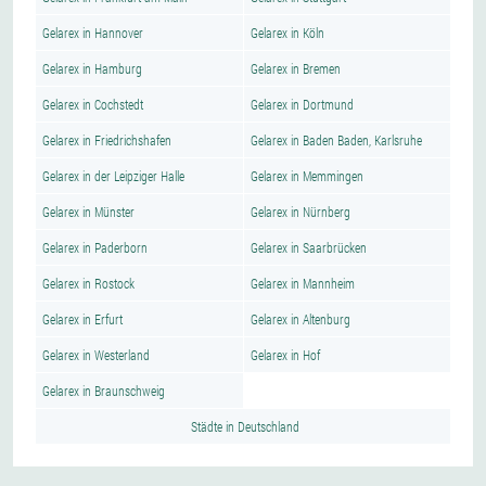
Gelarex in Hannover
Gelarex in Köln
Gelarex in Hamburg
Gelarex in Bremen
Gelarex in Cochstedt
Gelarex in Dortmund
Gelarex in Friedrichshafen
Gelarex in Baden Baden, Karlsruhe
Gelarex in der Leipziger Halle
Gelarex in Memmingen
Gelarex in Münster
Gelarex in Nürnberg
Gelarex in Paderborn
Gelarex in Saarbrücken
Gelarex in Rostock
Gelarex in Mannheim
Gelarex in Erfurt
Gelarex in Altenburg
Gelarex in Westerland
Gelarex in Hof
Gelarex in Braunschweig
Städte in Deutschland