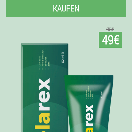
KAUFEN
98€
49€