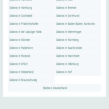
Gelarex in Hamburg
Gelarex in Bremen
Gelarex in Cochstedt
Gelarex in Dortmund
Gelarex in Friedrichshafen
Gelarex in Baden Baden, Karlsruhe
Gelarex in der Leipziger Halle
Gelarex in Memmingen
Gelarex in Münster
Gelarex in Nürnberg
Gelarex in Paderborn
Gelarex in Saarbrücken
Gelarex in Rostock
Gelarex in Mannheim
Gelarex in Erfurt
Gelarex in Altenburg
Gelarex in Westerland
Gelarex in Hof
Gelarex in Braunschweig
Städte in Deutschland