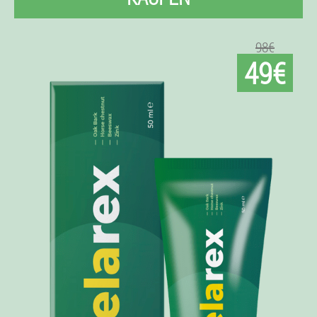
98€
49€