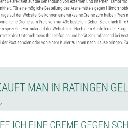
nt Gelarex zielt auf die Behandlung von externen und internen Hämorrhoi
kheit. Für eine mögliche Bestellung des Arzneimittels gegen Hämorrhoid
frage auf der Website. Sie können eine wirksame Creme zum halben Preis nur
können eine Creme zum Preis von nur 49€ bestellen. Geben Sie einfach Ih
em speziellen Formular auf der Website ein. Nach dem Ausfüllen des Frag
ertreter des Unternehmens Ihr Telefon an und berät Sie umfassend bei Bes
i der Post abholen oder von einem Kurier zu Ihnen nach Hause bringen. Za
KAUFT MAN IN RATINGEN GE
en
FE ICH EINE CREME GEGEN S