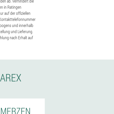
den ab. Verhindert die
en in Ratingen
 auf der offiziellen
re Kontakttelefonnummer
ebogens und innerhalb
tellung und Lieferung.
hlung nach Erhalt auf
LAREX
CHMERZEN