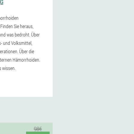
NG
orrhoiden
 Finden Sie heraus,
 und was bedroht. Über
- und Volksmittel,
erationen. Über die
xternen Hämorrhoiden.
 wissen.
98€