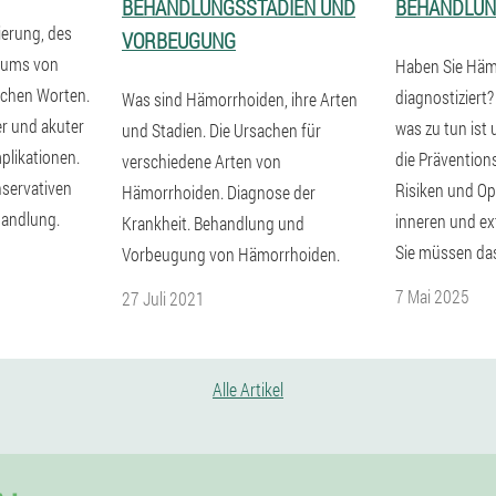
BEHANDLUNGSSTADIEN UND
BEHANDLU
ierung, des
VORBEUGUNG
diums von
Haben Sie Häm
achen Worten.
diagnostiziert?
Was sind Hämorrhoiden, ihre Arten
r und akuter
was zu tun ist
und Stadien. Die Ursachen für
plikationen.
die Präventions
verschiedene Arten von
servativen
Risiken und Op
Hämorrhoiden. Diagnose der
handlung.
inneren und e
Krankheit. Behandlung und
Sie müssen das
Vorbeugung von Hämorrhoiden.
7 Mai 2025
27 Juli 2021
Alle Artikel