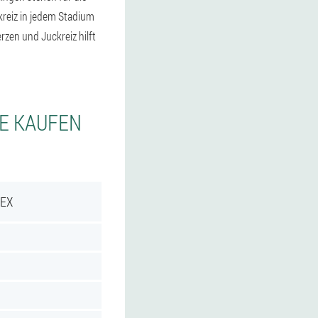
reiz in jedem Stadium
en und Juckreiz hilft
IE KAUFEN
REX