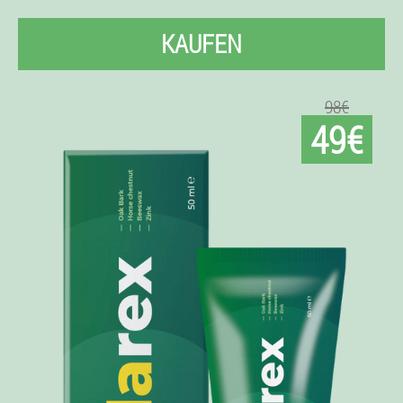
KAUFEN
98€
49€