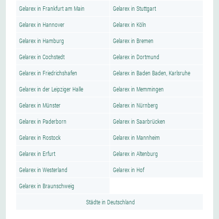
Gelarex in Frankfurt am Main
Gelarex in Stuttgart
Gelarex in Hannover
Gelarex in Köln
Gelarex in Hamburg
Gelarex in Bremen
Gelarex in Cochstedt
Gelarex in Dortmund
Gelarex in Friedrichshafen
Gelarex in Baden Baden, Karlsruhe
Gelarex in der Leipziger Halle
Gelarex in Memmingen
Gelarex in Münster
Gelarex in Nürnberg
Gelarex in Paderborn
Gelarex in Saarbrücken
Gelarex in Rostock
Gelarex in Mannheim
Gelarex in Erfurt
Gelarex in Altenburg
Gelarex in Westerland
Gelarex in Hof
Gelarex in Braunschweig
Städte in Deutschland