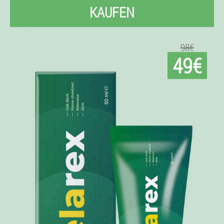
KAUFEN
98€
49€