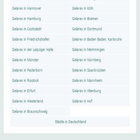
Gelarex in Hannover
Gelarex in Köln
Gelarex in Hamburg
Gelarex in Bremen
Gelarex in Cochstedt
Gelarex in Dortmund
Gelarex in Friedrichshafen
Gelarex in Baden Baden, Karlsruhe
Gelarex in der Leipziger Halle
Gelarex in Memmingen
Gelarex in Münster
Gelarex in Nürnberg
Gelarex in Paderborn
Gelarex in Saarbrücken
Gelarex in Rostock
Gelarex in Mannheim
Gelarex in Erfurt
Gelarex in Altenburg
Gelarex in Westerland
Gelarex in Hof
Gelarex in Braunschweig
Städte in Deutschland