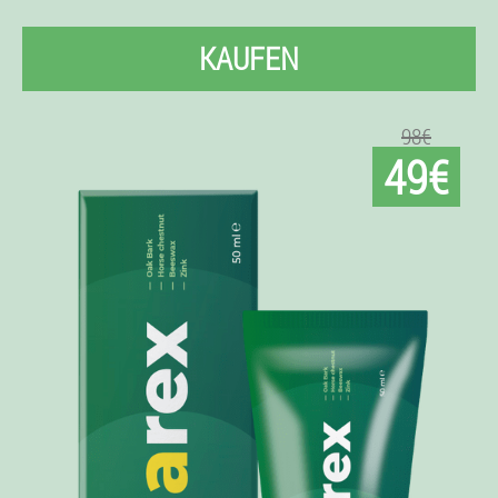
KAUFEN
98€
49€