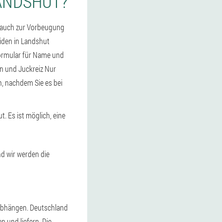
ANDSHUT?
 auch zur Vorbeugung
iden in Landshut
 Formular für Name und
n und Juckreiz Nur
n, nachdem Sie es bei
t. Es ist möglich, eine
nd wir werden die
 abhängen. Deutschland
 und liefern. Die