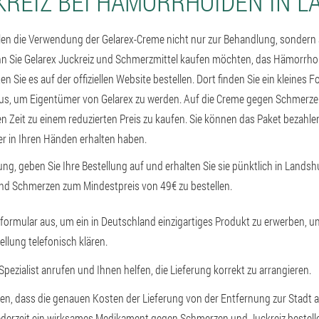
KREIZ BEI HÄMORRHOIDEN IN L
en die Verwendung der Gelarex-Creme nicht nur zur Behandlung, sondern
 Sie Gelarex Juckreiz und Schmerzmittel kaufen möchten, das Hämorrho
en Sie es auf der offiziellen Website bestellen. Dort finden Sie ein kleines
aus, um Eigentümer von Gelarex zu werden. Auf die Creme gegen Schmerze
n Zeit zu einem reduzierten Preis zu kaufen. Sie können das Paket bezahle
er in Ihren Händen erhalten haben.
lung, geben Sie Ihre Bestellung auf und erhalten Sie sie pünktlich in Landshu
nd Schmerzen zum Mindestpreis von 49€ zu bestellen.
llformular aus, um ein in Deutschland einzigartiges Produkt zu erwerben, u
ellung telefonisch klären.
 Spezialist anrufen und Ihnen helfen, die Lieferung korrekt zu arrangieren.
ehen, dass die genauen Kosten der Lieferung von der Entfernung zur Stadt
erzeit ein wirksames Medikament gegen Schmerzen und Juckreiz bestellen