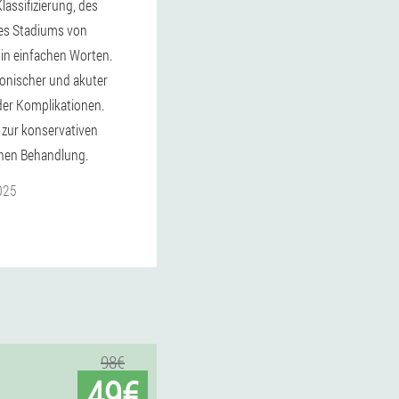
lassifizierung, des
des Stadiums von
in einfachen Worten.
nischer und akuter
der Komplikationen.
zur konservativen
chen Behandlung.
025
98€
49€