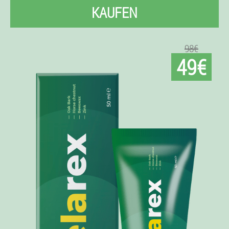
KAUFEN
98€
49€