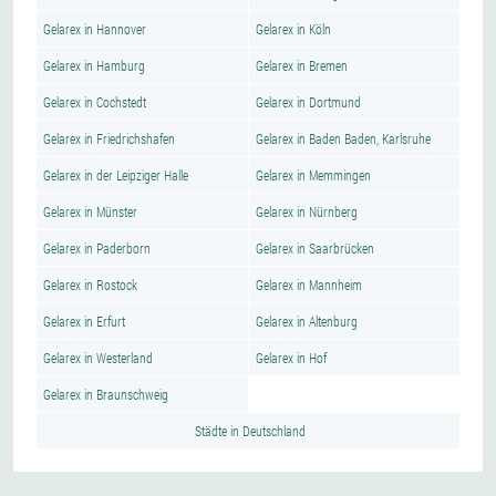
Gelarex in Hannover
Gelarex in Köln
Gelarex in Hamburg
Gelarex in Bremen
Gelarex in Cochstedt
Gelarex in Dortmund
Gelarex in Friedrichshafen
Gelarex in Baden Baden, Karlsruhe
Gelarex in der Leipziger Halle
Gelarex in Memmingen
Gelarex in Münster
Gelarex in Nürnberg
Gelarex in Paderborn
Gelarex in Saarbrücken
Gelarex in Rostock
Gelarex in Mannheim
Gelarex in Erfurt
Gelarex in Altenburg
Gelarex in Westerland
Gelarex in Hof
Gelarex in Braunschweig
Städte in Deutschland