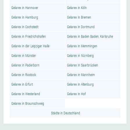
Gelarex in Hannover
Gelarex in Köln
Gelarex in Hamburg
Gelarex in Bremen
Gelarex in Cochstedt
Gelarex in Dortmund
Gelarex in Friedrichshafen
Gelarex in Baden Baden, Karlsruhe
Gelarex in der Leipziger Halle
Gelarex in Memmingen
Gelarex in Münster
Gelarex in Nürnberg
Gelarex in Paderborn
Gelarex in Saarbrücken
Gelarex in Rostock
Gelarex in Mannheim
Gelarex in Erfurt
Gelarex in Altenburg
Gelarex in Westerland
Gelarex in Hof
Gelarex in Braunschweig
Städte in Deutschland