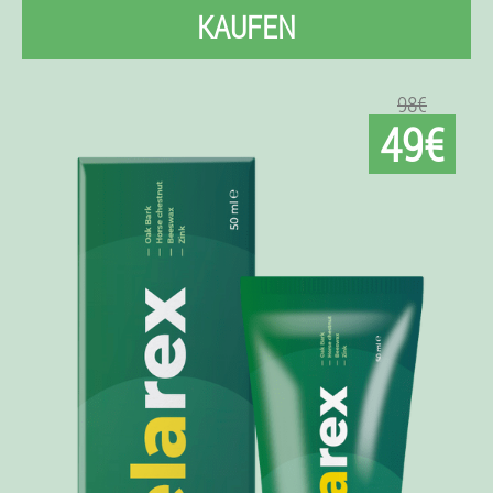
KAUFEN
98€
49€