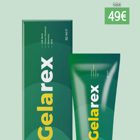
98€
49€