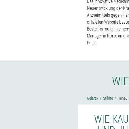
Das innovative Medikame
Neuentwicklung der Kran
Arzneimittels gegen Häm
offiziellen Website best
Bestellformular in eine
Manager in Kürze an und
Post.
WIE
Gelarex
Städte
Hanau
WIE KAU