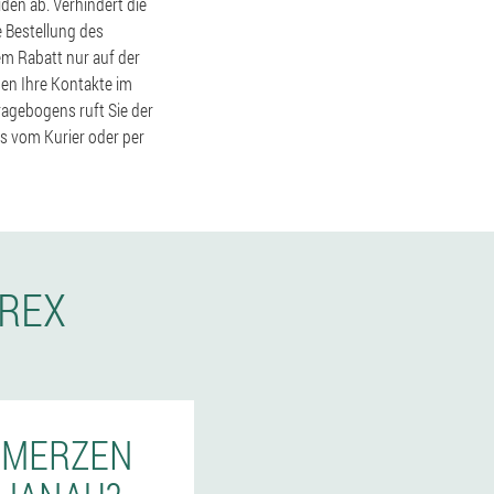
den ab. Verhindert die
e Bestellung des
em Rabatt nur auf der
sen Ihre Kontakte im
ragebogens ruft Sie der
ts vom Kurier oder per
AREX
CHMERZEN