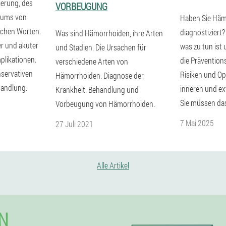
ierung, des
VORBEUGUNG
diums von
Haben Sie Häm
achen Worten.
diagnostiziert?
Was sind Hämorrhoiden, ihre Arten
r und akuter
was zu tun ist
und Stadien. Die Ursachen für
plikationen.
die Präventions
verschiedene Arten von
servativen
Risiken und Op
Hämorrhoiden. Diagnose der
handlung.
inneren und e
Krankheit. Behandlung und
Sie müssen das
Vorbeugung von Hämorrhoiden.
7 Mai 2025
27 Juli 2021
Alle Artikel
N