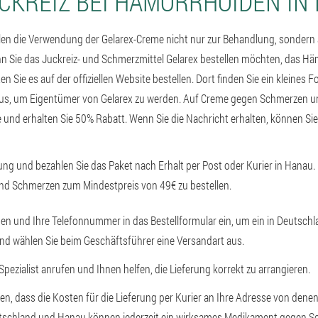
CKREIZ BEI HÄMORRHOIDEN IN
en die Verwendung der Gelarex-Creme nicht nur zur Behandlung, sondern
 Sie das Juckreiz- und Schmerzmittel Gelarex bestellen möchten, das H
en Sie es auf der offiziellen Website bestellen. Dort finden Sie ein kleines
aus, um Eigentümer von Gelarex zu werden. Auf Creme gegen Schmerzen u
e und erhalten Sie 50% Rabatt. Wenn Sie die Nachricht erhalten, können Sie
lung und bezahlen Sie das Paket nach Erhalt per Post oder Kurier in Hanau. 
nd Schmerzen zum Mindestpreis von 49€ zu bestellen.
n und Ihre Telefonnummer in das Bestellformular ein, um ein in Deutschla
nd wählen Sie beim Geschäftsführer eine Versandart aus.
 Spezialist anrufen und Ihnen helfen, die Lieferung korrekt zu arrangieren.
hen, dass die Kosten für die Lieferung per Kurier an Ihre Adresse von dene
schland und Hanau können jederzeit ein wirksames Medikament gegen S