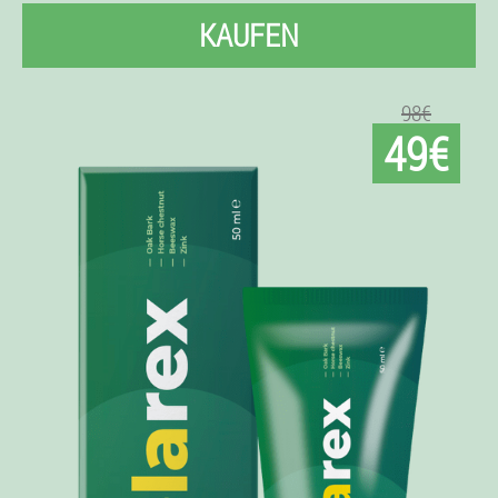
KAUFEN
98€
49€