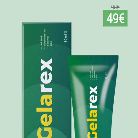
98€
49€