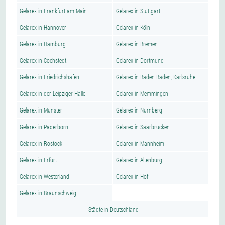
Gelarex in Frankfurt am Main
Gelarex in Stuttgart
Gelarex in Hannover
Gelarex in Köln
Gelarex in Hamburg
Gelarex in Bremen
Gelarex in Cochstedt
Gelarex in Dortmund
Gelarex in Friedrichshafen
Gelarex in Baden Baden, Karlsruhe
Gelarex in der Leipziger Halle
Gelarex in Memmingen
Gelarex in Münster
Gelarex in Nürnberg
Gelarex in Paderborn
Gelarex in Saarbrücken
Gelarex in Rostock
Gelarex in Mannheim
Gelarex in Erfurt
Gelarex in Altenburg
Gelarex in Westerland
Gelarex in Hof
Gelarex in Braunschweig
Städte in Deutschland