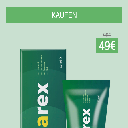
KAUFEN
98€
49€