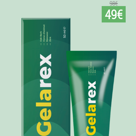
98€
49€