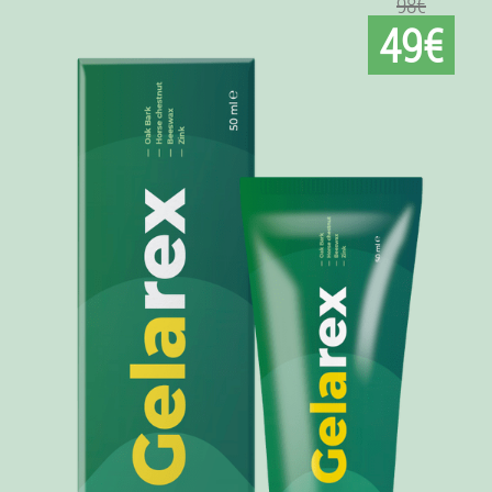
98€
49€