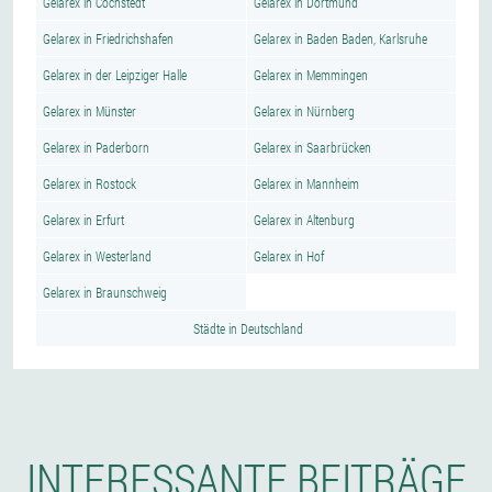
Gelarex in Cochstedt
Gelarex in Dortmund
Gelarex in Friedrichshafen
Gelarex in Baden Baden, Karlsruhe
Gelarex in der Leipziger Halle
Gelarex in Memmingen
Gelarex in Münster
Gelarex in Nürnberg
Gelarex in Paderborn
Gelarex in Saarbrücken
Gelarex in Rostock
Gelarex in Mannheim
Gelarex in Erfurt
Gelarex in Altenburg
Gelarex in Westerland
Gelarex in Hof
Gelarex in Braunschweig
Städte in Deutschland
INTERESSANTE BEITRÄGE