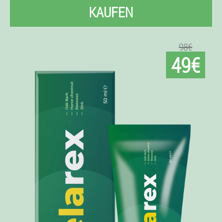
KAUFEN
98€
49€