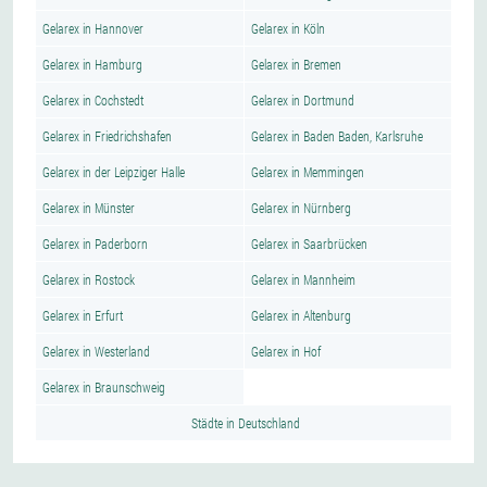
Gelarex in Hannover
Gelarex in Köln
Gelarex in Hamburg
Gelarex in Bremen
Gelarex in Cochstedt
Gelarex in Dortmund
Gelarex in Friedrichshafen
Gelarex in Baden Baden, Karlsruhe
Gelarex in der Leipziger Halle
Gelarex in Memmingen
Gelarex in Münster
Gelarex in Nürnberg
Gelarex in Paderborn
Gelarex in Saarbrücken
Gelarex in Rostock
Gelarex in Mannheim
Gelarex in Erfurt
Gelarex in Altenburg
Gelarex in Westerland
Gelarex in Hof
Gelarex in Braunschweig
Städte in Deutschland