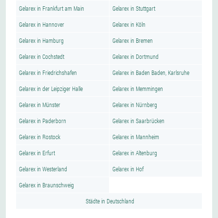
Gelarex in Frankfurt am Main
Gelarex in Stuttgart
Gelarex in Hannover
Gelarex in Köln
Gelarex in Hamburg
Gelarex in Bremen
Gelarex in Cochstedt
Gelarex in Dortmund
Gelarex in Friedrichshafen
Gelarex in Baden Baden, Karlsruhe
Gelarex in der Leipziger Halle
Gelarex in Memmingen
Gelarex in Münster
Gelarex in Nürnberg
Gelarex in Paderborn
Gelarex in Saarbrücken
Gelarex in Rostock
Gelarex in Mannheim
Gelarex in Erfurt
Gelarex in Altenburg
Gelarex in Westerland
Gelarex in Hof
Gelarex in Braunschweig
Städte in Deutschland