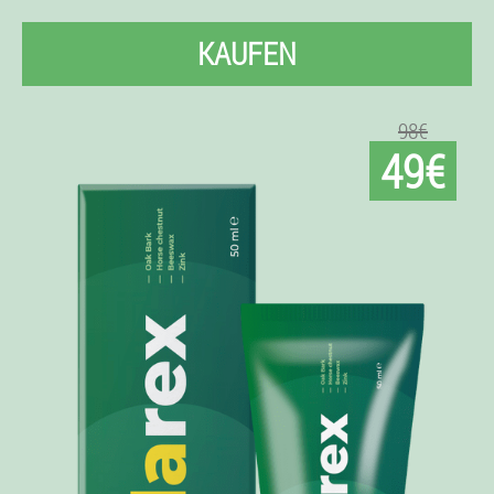
KAUFEN
98€
49€