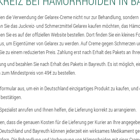
KREIZ BEI HÄMORRHOIDEN IN B
en die Verwendung der Gelarex-Creme nicht nur zur Behandlung, sondern
 Sie das Juckreiz- und Schmerzmittel Gelarex kaufen möchten, das Hämo
en Sie es auf der offiziellen Website bestellen. Dort finden Sie ein kleines
aus, um Eigentümer von Gelarex zu werden. Auf Creme gegen Schmerzen u
ie zu einem reduzierten Preis. Zahlung erst nach Erhalt des Pakets an Ihre
lung und bezahlen Sie nach Erhalt des Pakets in Bayreuth. Es ist möglich, 
 zum Mindestpreis von 49€ zu bestellen.
llformular aus, um ein in Deutschland einzigartiges Produkt zu kaufen, und 
 bestätigen.
 Spezialist anrufen und Ihnen helfen, die Lieferung korrekt zu arrangieren.
ehen, dass die genauen Kosten für die Lieferung per Kurier an Ihre angegeb
. Deutschland und Bayreuth können jederzeit ein wirksames Medikament 
 liefern. Die Behandlung und Vorbeugung von Hämorrhoiden mit einer Cr