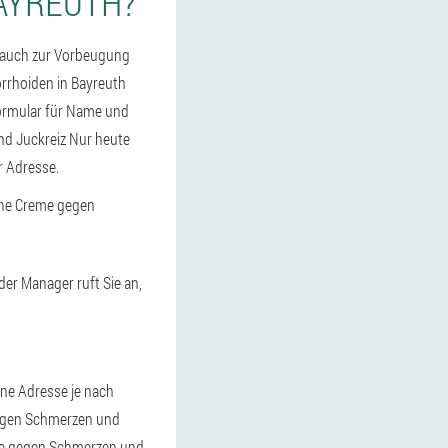
AYREUTH?
 auch zur Vorbeugung
rrhoiden in Bayreuth
 Formular für Name und
nd Juckreiz Nur heute
r Adresse.
eine Creme gegen
der Manager ruft Sie an,
ene Adresse je nach
gegen Schmerzen und
eme gegen Schmerzen und