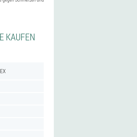
IE KAUFEN
REX