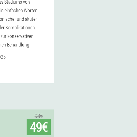
des Stadiums von
in einfachen Worten.
nischer und akuter
der Komplikationen.
zur konservativen
chen Behandlung.
025
98€
49€