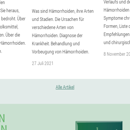
Verlaufs und 
den
Hämorrhoiden 
 Sie heraus,
Was sind Hämorrhoiden, ihre Arten
Symptome chro
s bedroht. Über
und Stadien. Die Ursachen für
Formen, Liste 
olksmittel,
verschiedene Arten von
Empfehlungen 
en. Über die
Hämorrhoiden. Diagnose der
und chirurgis
 Hämorrhoiden.
Krankheit. Behandlung und
n.
Vorbeugung von Hämorrhoiden.
8 November 2
27 Juli 2021
Alle Artikel
N
IN