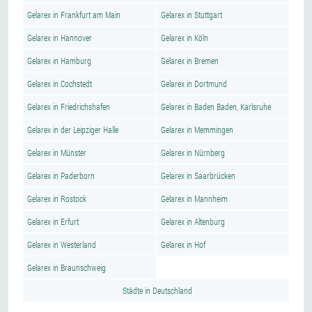
Gelarex in Frankfurt am Main
Gelarex in Stuttgart
Gelarex in Hannover
Gelarex in Köln
Gelarex in Hamburg
Gelarex in Bremen
Gelarex in Cochstedt
Gelarex in Dortmund
Gelarex in Friedrichshafen
Gelarex in Baden Baden, Karlsruhe
Gelarex in der Leipziger Halle
Gelarex in Memmingen
Gelarex in Münster
Gelarex in Nürnberg
Gelarex in Paderborn
Gelarex in Saarbrücken
Gelarex in Rostock
Gelarex in Mannheim
Gelarex in Erfurt
Gelarex in Altenburg
Gelarex in Westerland
Gelarex in Hof
Gelarex in Braunschweig
Städte in Deutschland