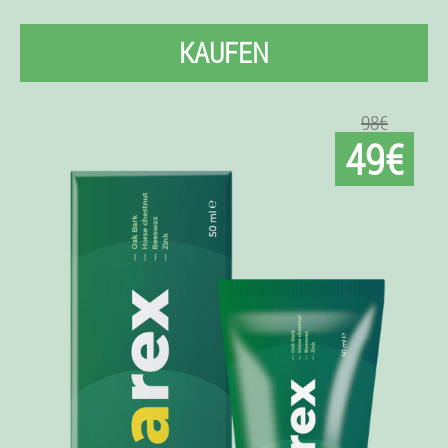
KAUFEN
98€
49€