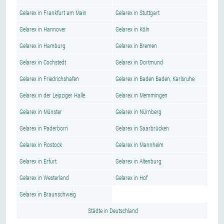
Gelarex in Frankfurt am Main
Gelarex in Stuttgart
Gelarex in Hannover
Gelarex in Köln
Gelarex in Hamburg
Gelarex in Bremen
Gelarex in Cochstedt
Gelarex in Dortmund
Gelarex in Friedrichshafen
Gelarex in Baden Baden, Karlsruhe
Gelarex in der Leipziger Halle
Gelarex in Memmingen
Gelarex in Münster
Gelarex in Nürnberg
Gelarex in Paderborn
Gelarex in Saarbrücken
Gelarex in Rostock
Gelarex in Mannheim
Gelarex in Erfurt
Gelarex in Altenburg
Gelarex in Westerland
Gelarex in Hof
Gelarex in Braunschweig
Städte in Deutschland