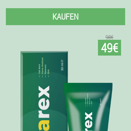
KAUFEN
98€
49€