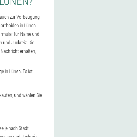
 LÜNEN?
 auch zur Vorbeugung
morrhoiden in Lünen
 Formular für Name und
 und Juckreiz. Die
 Nachricht erhalten,
ge in Lünen. Es ist
 kaufen, und wählen Sie
se je nach Stadt
merzen und Juckreiz