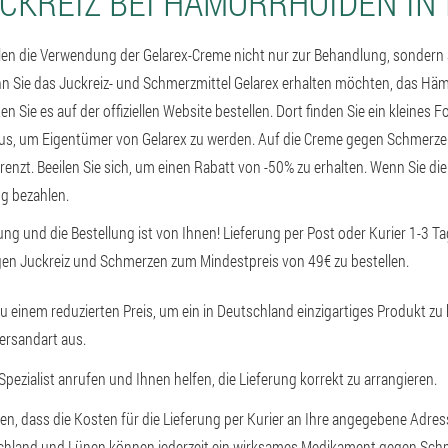
CKREIZ BEI HÄMORRHOIDEN IN
en die Verwendung der Gelarex-Creme nicht nur zur Behandlung, sondern
 Sie das Juckreiz- und Schmerzmittel Gelarex erhalten möchten, das Hä
en Sie es auf der offiziellen Website bestellen. Dort finden Sie ein kleines
aus, um Eigentümer von Gelarex zu werden. Auf die Creme gegen Schmerzen
renzt. Beeilen Sie sich, um einen Rabatt von -50% zu erhalten. Wenn Sie die
ng bezahlen.
lung und die Bestellung ist von Ihnen! Lieferung per Post oder Kurier 1-3 Ta
gen Juckreiz und Schmerzen zum Mindestpreis von 49€ zu bestellen.
 zu einem reduzierten Preis, um ein in Deutschland einzigartiges Produkt zu
ersandart aus.
 Spezialist anrufen und Ihnen helfen, die Lieferung korrekt zu arrangieren.
hen, dass die Kosten für die Lieferung per Kurier an Ihre angegebene Adres
schland und Lünen können jederzeit ein wirksames Medikament gegen Sch