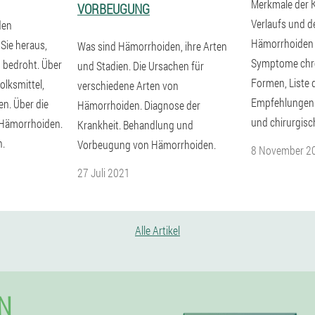
Merkmale der K
VORBEUGUNG
Verlaufs und 
den
Hämorrhoiden 
 Sie heraus,
Was sind Hämorrhoiden, ihre Arten
Symptome chro
s bedroht. Über
und Stadien. Die Ursachen für
Formen, Liste 
olksmittel,
verschiedene Arten von
Empfehlungen 
en. Über die
Hämorrhoiden. Diagnose der
und chirurgis
 Hämorrhoiden.
Krankheit. Behandlung und
n.
Vorbeugung von Hämorrhoiden.
8 November 2
27 Juli 2021
Alle Artikel
N