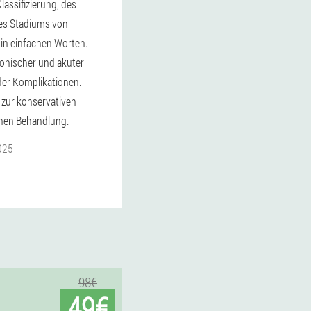
lassifizierung, des
des Stadiums von
in einfachen Worten.
nischer und akuter
der Komplikationen.
zur konservativen
chen Behandlung.
025
98€
49€